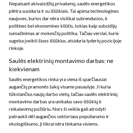
Nepaisant akivaizdžių privalumų, saulės energetikos
plėtra susiduria ir su iššūkiais. Tai apima technologines
naujoves, kurios dar nėra visiškai subrendusios, ir
politines bei ekonomines kliūtis, tokias kaip subsidijų
sumažinimas ar mokesčių politika. Tačiau verslai, kurie
sugeba įveikti šiuos iššūkius, atsiduria lyderių pozicijoje
rinkoje.
Saulės elektrinių montavimo darbas: ne
kiekvienam
Saulės energetikos rinka yra viena iš sparčiausiai
augančių pramonės šakų visame pasaulyje. Ji kuria
tūkstančius naujų darbo vietų, tačiau saulės elektrinių
montavimo darbas yra unikalus savo iššūkių ir
reikalavimų požiūriu. Nors ši veikla gali atrodyti
patraukli dėl augančios sektoriaus populiarumo ir
ekologiškumo, ji tikrai nėra tinkama visiems.