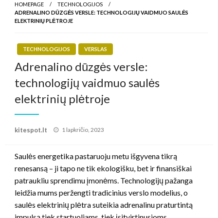
HOMEPAGE
TECHNOLOGIJOS
ADRENALINO DŪZGĖS VERSLE: TECHNOLOGIJŲ VAIDMUO SAULĖS
ELEKTRINIŲ PLĖTROJE
TECHNOLOGIJOS
VERSLAS
Adrenalino dūzgės versle:
technologijų vaidmuo saulės
elektrinių plėtroje
Posted
kitespot.lt
1 lapkričio, 2023
on
Saulės energetika pastaruoju metu išgyvena tikrą
renesansą – ji tapo ne tik ekologišku, bet ir finansiškai
patraukliu sprendimu įmonėms. Technologijų pažanga
leidžia mums peržengti tradicinius verslo modelius, o
saulės elektrinių plėtra suteikia adrenalinu praturtintą
impulsą tiek startuoliams, tiek įsitvirtinusioms