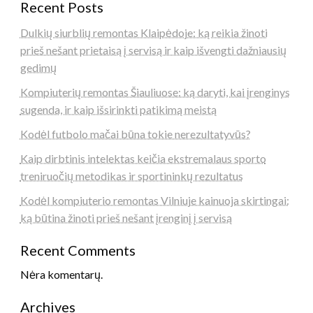
Recent Posts
Dulkių siurblių remontas Klaipėdoje: ką reikia žinoti
prieš nešant prietaisą į servisą ir kaip išvengti dažniausių
gedimų
Kompiuterių remontas Šiauliuose: ką daryti, kai įrenginys
sugenda, ir kaip išsirinkti patikimą meistą
Kodėl futbolo mačai būna tokie nerezultatyvūs?
Kaip dirbtinis intelektas keičia ekstremalaus sporto
treniruočių metodikas ir sportininkų rezultatus
Kodėl kompiuterio remontas Vilniuje kainuoja skirtingai:
ką būtina žinoti prieš nešant įrenginį į servisą
Recent Comments
Nėra komentarų.
Archives