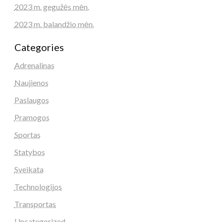
2023 m. gegužės mėn.
2023 m. balandžio mėn.
Categories
Adrenalinas
Naujienos
Paslaugos
Pramogos
Sportas
Statybos
Sveikata
Technologijos
Transportas
Uncategorized