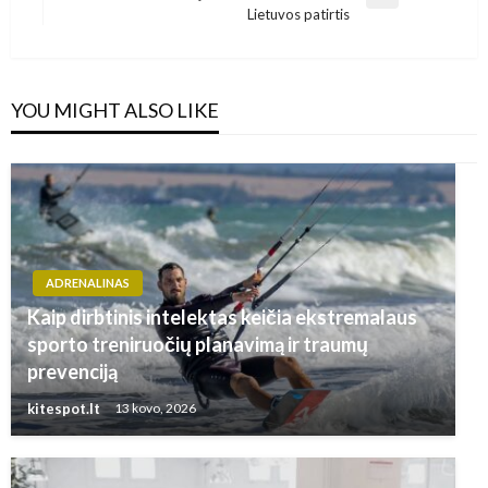
Next
Lietuvos patirtis
Post
YOU MIGHT ALSO LIKE
ADRENALINAS
Kaip dirbtinis intelektas keičia ekstremalaus
sporto treniruočių planavimą ir traumų
prevenciją
kitespot.lt
13 kovo, 2026