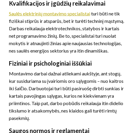
Kvalifikacijos ir įgūdžių reikalavimai
Saulės elektrinių montavimo specialistai
turi būti ne tik
fiziškai stiprūs ir atsparūs, bet ir turėti techninį mąstymą.
Darbas reikalauja elektrotechnikos, statybos ir kartais
net programavimo žinių. Be to, specialistai turi nuolat
mokytis ir atnaujinti žinias apie naujausias technologijas,
nes saulės energijos sektorius yra itin dinamiškas.
Fiziniai ir psichologiniai iššūkiai
Montavimo darbai dažnai atliekami aukštyje, ant stogų,
kur susiduriama su įvairiomis oro sąlygomis – nuo kaitros
iki šalčio. Darbuotojai turi būti pasiruošę dirbti sunkias ir
kartais pavojingas sąlygas, kurios ne kiekvienam yra
priimtinos. Taip pat, darbo pobūdis reikalauja itin didelio
tikslumo ir atsakomybės, nes klaidos gali turėti rimtų
pasekmių.
Saugos normos ir reglamentai