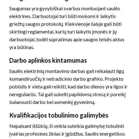
Saugumas yra gyvybiškai svarbus montuojant saulės
elektrines. Darbuotojai turi būti mokomi ir laikytis
griežtų saugos protokolų. Kiekvienoje šalyje gali būti
skirtingi reglamentai, kurių turi laikytis įmonės ir jų
darbuotojai, todėl supratimas apie saugos teisės aktus
yra būtinas.
Darbo aplinkos kintamumas
Saulės elektrinių montavimo darbas gali reikalauti ilgų
komandiruočių ir netradicinio darbo grafiko. Projekto
pobūdis ir vieta gali reikšti, kad darbo dienos yra ilgos ir
nereguliarūs. Tai gali sukelti papildomą stresą ir poreikį
balansuoti darbo bei asmeninį gyvenimą.
Kvalifikacijos tobulinimo galimybės
Nepaisant iššūkių, ši veikla suteikia galimybę tobulinti
įvairias profesines žinias ir įgūdžius. Saulės energetikos