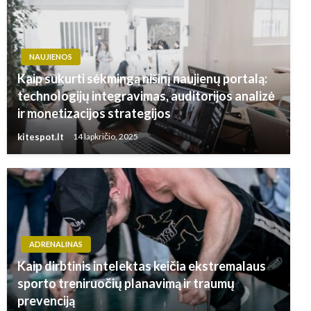
NAUJIENOS
Kaip sukurti sėkmingą nišinį naujienų portalą:
technologijų integravimas, auditorijos analizė
ir monetizacijos strategijos
kitespot.lt
14 lapkričio, 2025
ADRENALINAS
Kaip dirbtinis intelektas keičia ekstremalaus
sporto treniruočių planavimą ir traumų
prevenciją