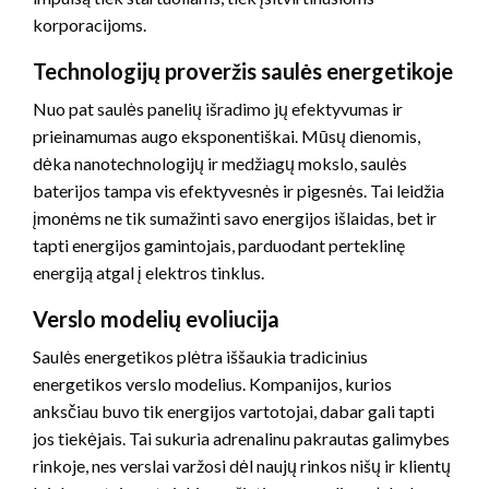
korporacijoms.
Technologijų proveržis saulės energetikoje
Nuo pat saulės panelių išradimo jų efektyvumas ir
prieinamumas augo eksponentiškai. Mūsų dienomis,
dėka nanotechnologijų ir medžiagų mokslo, saulės
baterijos tampa vis efektyvesnės ir pigesnės. Tai leidžia
įmonėms ne tik sumažinti savo energijos išlaidas, bet ir
tapti energijos gamintojais, parduodant perteklinę
energiją atgal į elektros tinklus.
Verslo modelių evoliucija
Saulės energetikos plėtra iššaukia tradicinius
energetikos verslo modelius. Kompanijos, kurios
anksčiau buvo tik energijos vartotojai, dabar gali tapti
jos tiekėjais. Tai sukuria adrenalinu pakrautas galimybes
rinkoje, nes verslai varžosi dėl naujų rinkos nišų ir klientų