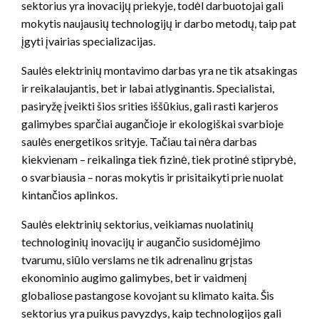
sektorius yra inovacijų priekyje, todėl darbuotojai gali
mokytis naujausių technologijų ir darbo metodų, taip pat
įgyti įvairias specializacijas.
Saulės elektrinių montavimo darbas yra ne tik atsakingas
ir reikalaujantis, bet ir labai atlyginantis. Specialistai,
pasiryžę įveikti šios srities iššūkius, gali rasti karjeros
galimybes sparčiai augančioje ir ekologiškai svarbioje
saulės energetikos srityje. Tačiau tai nėra darbas
kiekvienam – reikalinga tiek fizinė, tiek protinė stiprybė,
o svarbiausia – noras mokytis ir prisitaikyti prie nuolat
kintančios aplinkos.
Saulės elektrinių sektorius, veikiamas nuolatinių
technologinių inovacijų ir augančio susidomėjimo
tvarumu, siūlo verslams ne tik adrenalinu grįstas
ekonominio augimo galimybes, bet ir vaidmenį
globaliose pastangose kovojant su klimato kaita. Šis
sektorius yra puikus pavyzdys, kaip technologijos gali