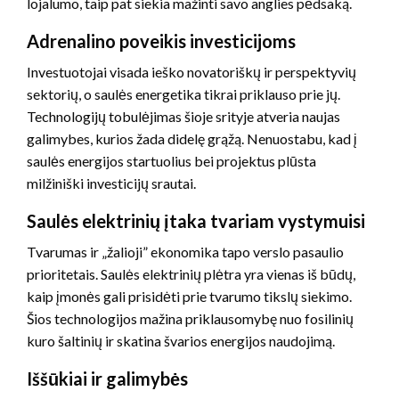
lojalumo, taip pat siekia mažinti savo anglies pėdsaką.
Adrenalino poveikis investicijoms
Investuotojai visada ieško novatoriškų ir perspektyvių
sektorių, o saulės energetika tikrai priklauso prie jų.
Technologijų tobulėjimas šioje srityje atveria naujas
galimybes, kurios žada didelę grąžą. Nenuostabu, kad į
saulės energijos startuolius bei projektus plūsta
milžiniški investicijų srautai.
Saulės elektrinių įtaka tvariam vystymuisi
Tvarumas ir „žalioji” ekonomika tapo verslo pasaulio
prioritetais. Saulės elektrinių plėtra yra vienas iš būdų,
kaip įmonės gali prisidėti prie tvarumo tikslų siekimo.
Šios technologijos mažina priklausomybę nuo fosilinių
kuro šaltinių ir skatina švarios energijos naudojimą.
Iššūkiai ir galimybės