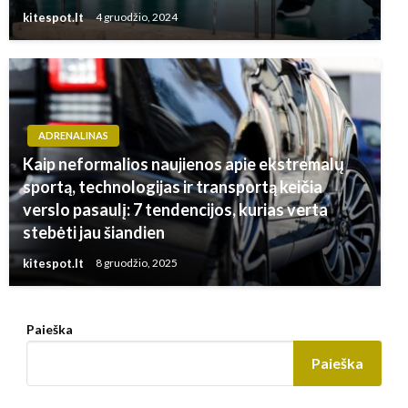
kitespot.lt
4 gruodžio, 2024
ADRENALINAS
Kaip neformalios naujienos apie ekstremalų
sportą, technologijas ir transportą keičia
verslo pasaulį: 7 tendencijos, kurias verta
stebėti jau šiandien
kitespot.lt
8 gruodžio, 2025
Paieška
Paieška