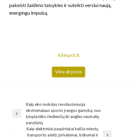
pakeisti žaidimo taisykles ir suteikti verslui naują,
energingu impulsą.
kitespot.lt
View all posts
Navigacija
Kaip eko mokslas revoliucionuoja
ekstremalaus sporto įrangos gamybą: nuo
tarp
Previous
bioplastiko riedlenčių iki anglies neutralių
įrašų
Post
parašiutų
Kaip elektriniai paspirtukai keičia miestų
transporto ateitį: privalumai, trūkumai ir