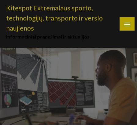
Skip
Kitespot Extremalaus sporto,
to
technologijų, transporto ir verslo
content
naujienos
Informaciniai pranešimai ir aktualijos