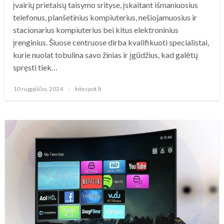
įvairių prietaisų taisymo srityse, įskaitant išmaniuosius
telefonus, planšetinius kompiuterius, nešiojamuosius ir
stacionarius kompiuterius bei kitus elektroninius
įrenginius. Šiuose centruose dirba kvalifikuoti specialistai,
kurie nuolat tobulina savo žinias ir įgūdžius, kad galėtų
spręsti tiek…
Posted
10 rugpjūčio, 2024
kitespot.lt
on