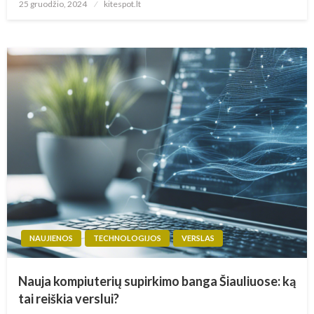
Posted
25 gruodžio, 2024
kitespot.lt
on
NAUJIENOS
TECHNOLOGIJOS
VERSLAS
Nauja kompiuterių supirkimo banga Šiauliuose: ką
tai reiškia verslui?