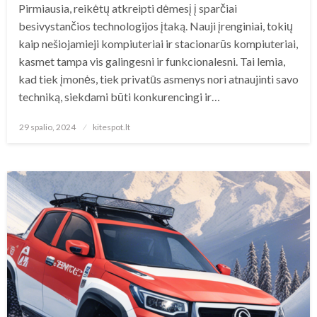
Pirmiausia, reikėtų atkreipti dėmesį į sparčiai
besivystančios technologijos įtaką. Nauji įrenginiai, tokių
kaip nešiojamieji kompiuteriai ir stacionarūs kompiuteriai,
kasmet tampa vis galingesni ir funkcionalesni. Tai lemia,
kad tiek įmonės, tiek privatūs asmenys nori atnaujinti savo
techniką, siekdami būti konkurencingi ir…
Posted
29 spalio, 2024
kitespot.lt
on