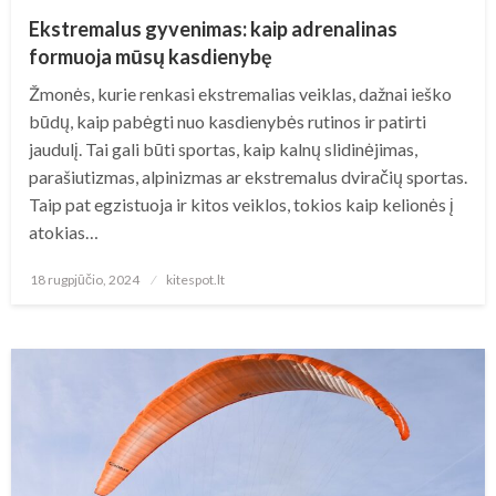
Ekstremalus gyvenimas: kaip adrenalinas
formuoja mūsų kasdienybę
Žmonės, kurie renkasi ekstremalias veiklas, dažnai ieško
būdų, kaip pabėgti nuo kasdienybės rutinos ir patirti
jaudulį. Tai gali būti sportas, kaip kalnų slidinėjimas,
parašiutizmas, alpinizmas ar ekstremalus dviračių sportas.
Taip pat egzistuoja ir kitos veiklos, tokios kaip kelionės į
atokias…
Posted
18 rugpjūčio, 2024
kitespot.lt
on