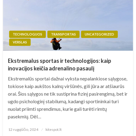
TECHNOLOGIJOS
TRANSPORTAS
UNCATEGORIZED
VERSLAS
Ekstremalus sportas ir technologijos: kaip
inovacijos keičia adrenalino pasaulį
Ekstremalūs sportai dažnai vyksta nepalankiose sąlygose,
tokiose kaip aukštos kalnų viršūnės, gili jūra ar atšiaurūs
orai. Šios sąlygos ne tik sustiprina fizinį pasirengimą, bet ir
ugdo psichologinį stabilumą, kadangi sportininkai turi
nuolat priimti sprendimus, kurie gali turėti rimtų
pasekmių. Dėl…
Posted
12 rugpjūčio, 2024
kitespot.lt
on