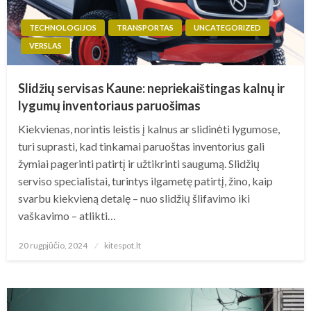
TECHNOLOGIJOS
TRANSPORTAS
UNCATEGORIZED
VERSLAS
Slidžių servisas Kaune: nepriekaištingas kalnų ir
lygumų inventoriaus paruošimas
Kiekvienas, norintis leistis į kalnus ar slidinėti lygumose,
turi suprasti, kad tinkamai paruoštas inventorius gali
žymiai pagerinti patirtį ir užtikrinti saugumą. Slidžių
serviso specialistai, turintys ilgametę patirtį, žino, kaip
svarbu kiekvieną detalę – nuo slidžių šlifavimo iki
vaškavimo – atlikti…
Posted
20 rugpjūčio, 2024
kitespot.lt
on