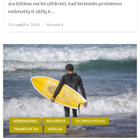
yra būtinas norint užtikrinti, kad techninės problemos
neišmuštų iš vėžių ir…
Posted
20 rugpjūčio, 2024
kitespot.lt
on
ADRENALINAS
NAUJIENOS
TECHNOLOGIJOS
TRANSPORTAS
VERSLAS