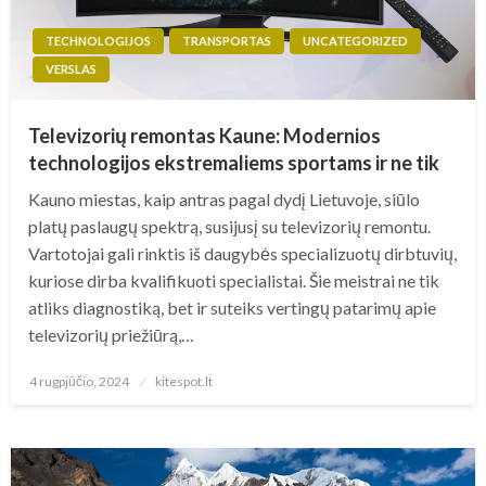
TECHNOLOGIJOS
TRANSPORTAS
UNCATEGORIZED
VERSLAS
Televizorių remontas Kaune: Modernios
technologijos ekstremaliems sportams ir ne tik
Kauno miestas, kaip antras pagal dydį Lietuvoje, siūlo
platų paslaugų spektrą, susijusį su televizorių remontu.
Vartotojai gali rinktis iš daugybės specializuotų dirbtuvių,
kuriose dirba kvalifikuoti specialistai. Šie meistrai ne tik
atliks diagnostiką, bet ir suteiks vertingų patarimų apie
televizorių priežiūrą,…
Posted
4 rugpjūčio, 2024
kitespot.lt
on