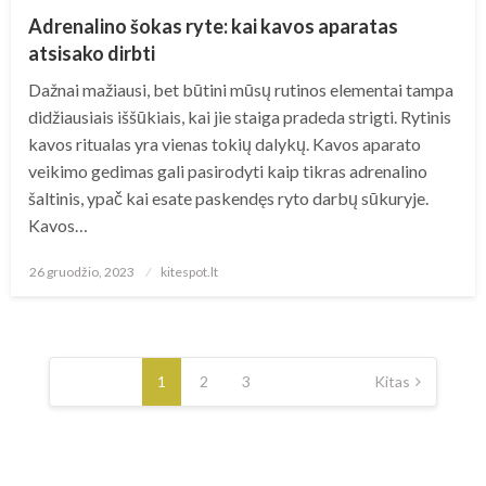
Adrenalino šokas ryte: kai kavos aparatas
atsisako dirbti
Dažnai mažiausi, bet būtini mūsų rutinos elementai tampa
didžiausiais iššūkiais, kai jie staiga pradeda strigti. Rytinis
kavos ritualas yra vienas tokių dalykų. Kavos aparato
veikimo gedimas gali pasirodyti kaip tikras adrenalino
šaltinis, ypač kai esate paskendęs ryto darbų sūkuryje.
Kavos…
Posted
26 gruodžio, 2023
kitespot.lt
on
Įrašų
puslapiavimas
1
2
3
Kitas