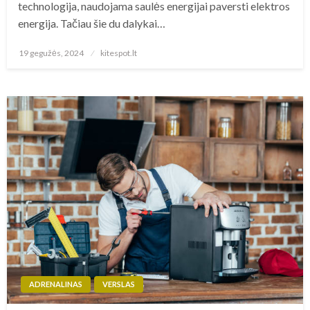
technologija, naudojama saulės energijai paversti elektros
energija. Tačiau šie du dalykai…
Posted
19 gegužės, 2024
kitespot.lt
on
ADRENALINAS
VERSLAS