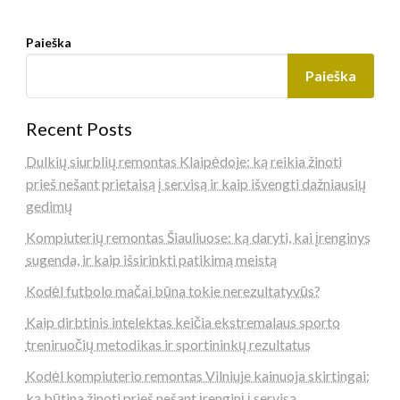
Paieška
Paieška
Recent Posts
Dulkių siurblių remontas Klaipėdoje: ką reikia žinoti
prieš nešant prietaisą į servisą ir kaip išvengti dažniausių
gedimų
Kompiuterių remontas Šiauliuose: ką daryti, kai įrenginys
sugenda, ir kaip išsirinkti patikimą meistą
Kodėl futbolo mačai būna tokie nerezultatyvūs?
Kaip dirbtinis intelektas keičia ekstremalaus sporto
treniruočių metodikas ir sportininkų rezultatus
Kodėl kompiuterio remontas Vilniuje kainuoja skirtingai:
ką būtina žinoti prieš nešant įrenginį į servisą