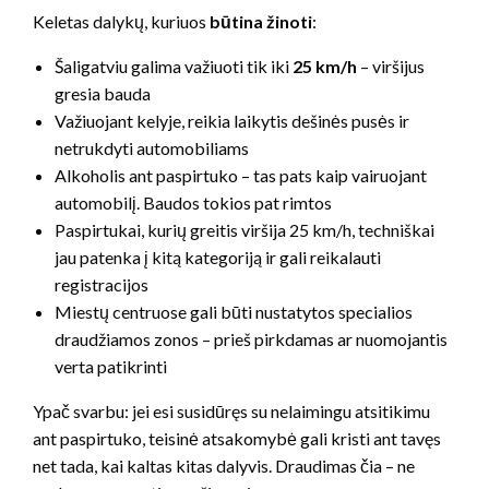
Keletas dalykų, kuriuos
būtina žinoti
:
Šaligatviu galima važiuoti tik iki
25 km/h
– viršijus
gresia bauda
Važiuojant kelyje, reikia laikytis dešinės pusės ir
netrukdyti automobiliams
Alkoholis ant paspirtuko – tas pats kaip vairuojant
automobilį. Baudos tokios pat rimtos
Paspirtukai, kurių greitis viršija 25 km/h, techniškai
jau patenka į kitą kategoriją ir gali reikalauti
registracijos
Miestų centruose gali būti nustatytos specialios
draudžiamos zonos – prieš pirkdamas ar nuomojantis
verta patikrinti
Ypač svarbu: jei esi susidūręs su nelaimingu atsitikimu
ant paspirtuko, teisinė atsakomybė gali kristi ant tavęs
net tada, kai kaltas kitas dalyvis. Draudimas čia – ne