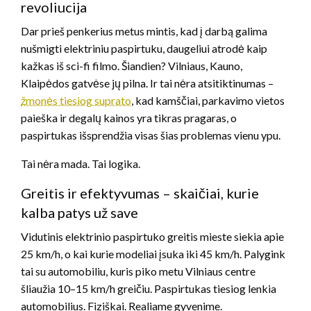
revoliucija
Dar prieš penkerius metus mintis, kad į darbą galima
nušmigti elektriniu paspirtuku, daugeliui atrodė kaip
kažkas iš sci-fi filmo. Šiandien? Vilniaus, Kauno,
Klaipėdos gatvėse jų pilna. Ir tai nėra atsitiktinumas –
žmonės tiesiog suprato
, kad kamščiai, parkavimo vietos
paieška ir degalų kainos yra tikras pragaras, o
paspirtukas išsprendžia visas šias problemas vienu ypu.
Tai nėra mada. Tai logika.
Greitis ir efektyvumas – skaičiai, kurie
kalba patys už save
Vidutinis elektrinio paspirtuko greitis mieste siekia apie
25 km/h, o kai kurie modeliai įsuka iki 45 km/h. Palygink
tai su automobiliu, kuris piko metu Vilniaus centre
šliaužia 10–15 km/h greičiu. Paspirtukas tiesiog lenkia
automobilius. Fiziškai. Realiame gyvenime.