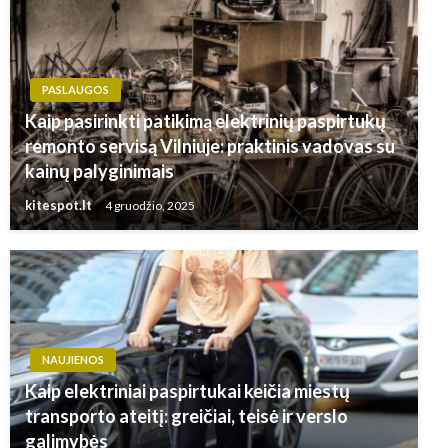
PASLAUGOS
Kaip pasirinkti patikimą elektrinių paspirtukų
remonto servisą Vilniuje: praktinis vadovas su
kainų palyginimais
kitespot.lt
4 gruodžio, 2025
NAUJIENOS
Kaip elektriniai paspirtukai keičia miestų
transporto ateitį: greičiai, teisė ir verslo
galimybės