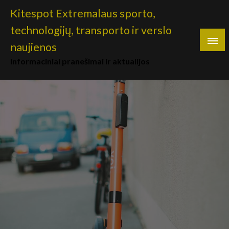
Skip
Kitespot Extremalaus sporto,
to
technologijų, transporto ir verslo
content
naujienos
Informaciniai pranešimai ir aktualijos