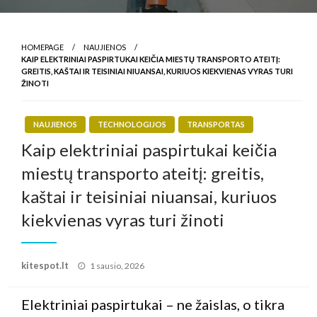
HOMEPAGE
NAUJIENOS
KAIP ELEKTRINIAI PASPIRTUKAI KEIČIA MIESTŲ TRANSPORTO ATEITĮ:
GREITIS, KAŠTAI IR TEISINIAI NIUANSAI, KURIUOS KIEKVIENAS VYRAS TURI
ŽINOTI
NAUJIENOS
TECHNOLOGIJOS
TRANSPORTAS
Kaip elektriniai paspirtukai keičia
miestų transporto ateitį: greitis,
kaštai ir teisiniai niuansai, kuriuos
kiekvienas vyras turi žinoti
Posted
kitespot.lt
1 sausio, 2026
on
Elektriniai paspirtukai – ne žaislas, o tikra