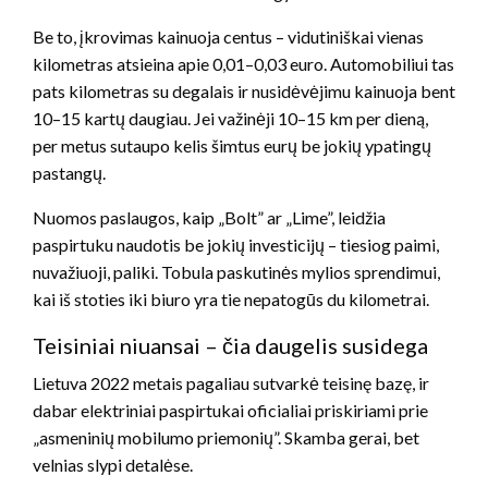
Be to, įkrovimas kainuoja centus – vidutiniškai vienas
kilometras atsieina apie 0,01–0,03 euro. Automobiliui tas
pats kilometras su degalais ir nusidėvėjimu kainuoja bent
10–15 kartų daugiau. Jei važinėji 10–15 km per dieną,
per metus sutaupo kelis šimtus eurų be jokių ypatingų
pastangų.
Nuomos paslaugos, kaip „Bolt” ar „Lime”, leidžia
paspirtuku naudotis be jokių investicijų – tiesiog paimi,
nuvažiuoji, paliki. Tobula paskutinės mylios sprendimui,
kai iš stoties iki biuro yra tie nepatogūs du kilometrai.
Teisiniai niuansai – čia daugelis susidega
Lietuva 2022 metais pagaliau sutvarkė teisinę bazę, ir
dabar elektriniai paspirtukai oficialiai priskiriami prie
„asmeninių mobilumo priemonių”. Skamba gerai, bet
velnias slypi detalėse.