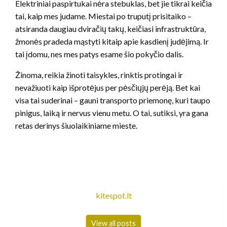
Elektriniai paspirtukai nėra stebuklas, bet jie tikrai keičia
tai, kaip mes judame. Miestai po truputį prisitaiko –
atsiranda daugiau dviračių takų, keičiasi infrastruktūra,
žmonės pradeda mąstyti kitaip apie kasdienį judėjimą. Ir
tai įdomu, nes mes patys esame šio pokyčio dalis.
Žinoma, reikia žinoti taisykles, rinktis protingai ir
nevažiuoti kaip išprotėjus per pėsčiųjų perėją. Bet kai
visa tai suderinai – gauni transporto priemonę, kuri taupo
pinigus, laiką ir nervus vienu metu. O tai, sutiksi, yra gana
retas derinys šiuolaikiniame mieste.
kitespot.lt
View all posts