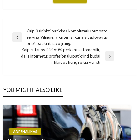
Navigacija
Kaip išsirinkti patikimą kompiuterių remonto
servisą Vilniuje: 7 kriterijai kuriais vadovautis
tarp
Previous
prieš patikint savo įrangą
Post
įrašų
Kaip sutaupyti iki 60% perkant automobilių
dalis internetu: profesionalų patikrinti būdai
Next
ir klaidos kurių reikia vengti
Post
YOU MIGHT ALSO LIKE
ADRENALINAS