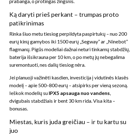
prabanga, o protingas žingsnis.
Ką daryti prieš perkant – trumpas proto
patikrinimas
Rinka šiuo metu tiesiog perpildyta paspirtukų – nuo 200
eurų kinų gamybos iki 1500 eurų „Segway” ar „Ninebot”
flagmanų. Pigūs modeliai dažnai neturi tinkamų stabdžių,
baterija išsikrauna per 10 km, o po metų jų nebegalima
suremontuoti, nes dalių tiesiog nėra.
Jei planuoji važinėti kasdien, investicija į vidutinės klasės
modelį – apie 500–800 eurų – atsipirks per vieną sezoną.
Ieškok modelių su
IPX5 apsauga nuo vandens
,
dvigubais stabdžiais ir bent 30 km rida. Visa kita –
bonusas.
Miestas, kuris juda greičiau – ir tu kartu su
juo