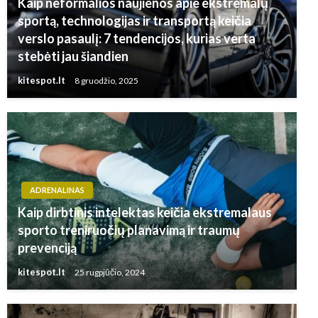
Kaip neformalios naujienos apie ekstremalų
sportą, technologijas ir transportą keičia
verslo pasaulį: 7 tendencijos, kurias verta
stebėti jau šiandien
kitespot.lt
8 gruodžio, 2025
ADRENALINAS
Kaip dirbtinis intelektas keičia ekstremalaus
sporto treniruočių planavimą ir traumų
prevenciją
kitespot.lt
25 rugpjūčio, 2024