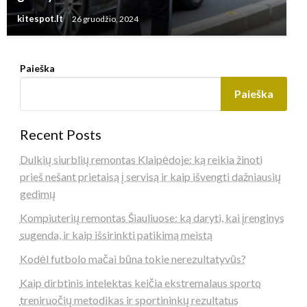
kitespot.lt
26 gruodžio, 2024
Paieška
Paieška
Recent Posts
Dulkių siurblių remontas Klaipėdoje: ką reikia žinoti
prieš nešant prietaisą į servisą ir kaip išvengti dažniausių
gedimų
Kompiuterių remontas Šiauliuose: ką daryti, kai įrenginys
sugenda, ir kaip išsirinkti patikimą meistą
Kodėl futbolo mačai būna tokie nerezultatyvūs?
Kaip dirbtinis intelektas keičia ekstremalaus sporto
treniruočių metodikas ir sportininkų rezultatus