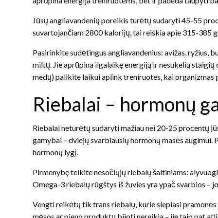
aprūpina energija treniruotėms, bet ir padeda taupyti b
Jūsų angliavandenių poreikis turėtų sudaryti 45-55 proc
suvartojančiam 2800 kalorijų, tai reiškia apie 315-385 
Pasirinkite sudėtingus angliavandenius: avižas, ryžius, b
miltų. Jie aprūpina ilgalaikę energiją ir nesukelią staigi
medų) palikite laikui aplink treniruotes, kai organizmas g
Riebalai – hormonų g
Riebalai neturėtų sudaryti mažiau nei 20-25 procentų jū
gamybai – dviejų svarbiausių hormonų masės augimui. Per
hormonų lygį.
Pirmenybę teikite nesočiųjų riebalų šaltiniams: alyvuogių
Omega-3 riebalų rūgštys iš žuvies yra ypač svarbios – j
Vengti reikėtų tik trans riebalų, kurie slepiasi pramonės
mėsos ar pieno produktų bijoti nereikia – jie taip pat 