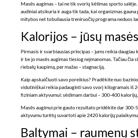
Masės augimas – tai ne tik svorių kėlimas sporto salėj
audiniai atsikuria ir auga tik tada, kai organizmas gau
mitybos net tobuliausia treniruočių programa neduos la
Kalorijos – jūsų masės
Pirmasis ir svarbiausias principas – jums reikia daugiau 
ir be jo masės augimas tiesiog neįmanomas. Tačiau čia slyp
riebalų kaupimą, per mažas – stagnaciją.
Kaip apskaičiuoti savo poreikius? Pradėkite nuo bazin
vidutiniškai reikia padauginti savo svorį kilogramais iš 24
fiziniam aktyvumui: sėdimam darbui – 300-400 kalorijų
Masės augimui prie gauto rezultato pridėkite dar 300-500
aktyvumu turėtų suvartoti apie 2420 kalorijų palaikymu
Baltymai – raumenų s