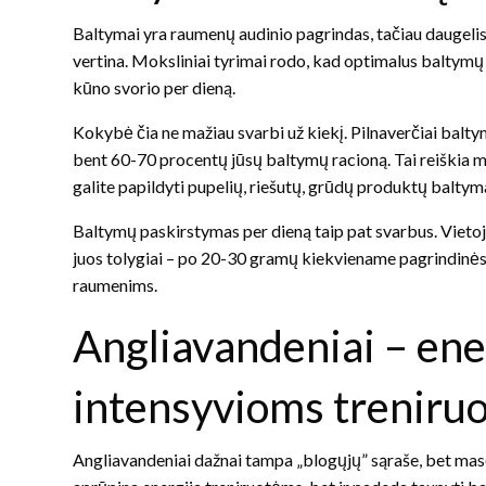
Baltymai yra raumenų audinio pagrindas, tačiau daugeli
vertina. Moksliniai tyrimai rodo, kad optimalus baltym
kūno svorio per dieną.
Kokybė čia ne mažiau svarbi už kiekį. Pilnaverčiai baltym
bent 60-70 procentų jūsų baltymų racioną. Tai reiškia mės
galite papildyti pupelių, riešutų, grūdų produktų baltyma
Baltymų paskirstymas per dieną taip pat svarbus. Vietoj 
juos tolygiai – po 20-30 gramų kiekviename pagrindinės 
raumenims.
Angliavandeniai – ener
intensyvioms treniru
Angliavandeniai dažnai tampa „blogųjų” sąraše, bet masės