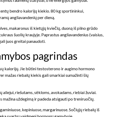
altymus raumenų statybai, o ne energijos gamybai.
entų bendro kalorijų kiekio. 80 kg sportininkui,
gramų angliavandenių per dieną.
ulves, makaronus iš kietųjų kviečių, duoną iš pilno grūdo
ų cukraus šuolių kraujyje. Paprastus angliavandenius (vaisius,
ali juos greitai panaudoti.
amybos pagrindas
sų kalorijų. Jie būtini testosterono ir augimo hormono
 mažas riebalų kiekis gali smarkiai sumažinti šių
 aliejui, riešutams, sėkloms, avokadams, riebiai žuviai.
os mažina uždegimą ir padeda atsigauti po treniruočių.
 gaminiuose, kepiniuose, margarinuose. Sočiųjų riebalų iš
atlieka svarbų vaidmenį hormonų gamyboje.