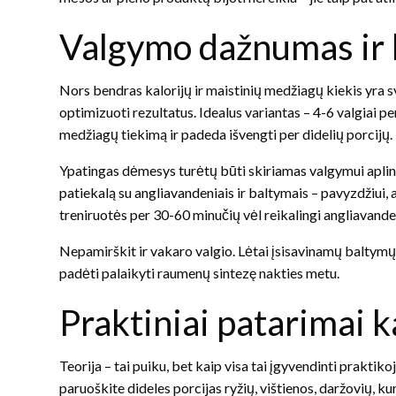
Valgymo dažnumas ir 
Nors bendras kalorijų ir maistinių medžiagų kiekis yra s
optimizuoti rezultatus. Idealus variantas – 4-6 valgiai pe
medžiagų tiekimą ir padeda išvengti per didelių porcijų.
Ypatingas dėmesys turėtų būti skiriamas valgymui aplink
patiekalą su angliavandeniais ir baltymais – pavyzdžiui, 
treniruotės per 30-60 minučių vėl reikalingi angliavande
Nepamirškit ir vakaro valgio. Lėtai įsisavinamų baltymų 
padėti palaikyti raumenų sintezę nakties metu.
Praktiniai patarimai 
Teorija – tai puiku, bet kaip visa tai įgyvendinti prakti
paruoškite dideles porcijas ryžių, vištienos, daržovių, ku