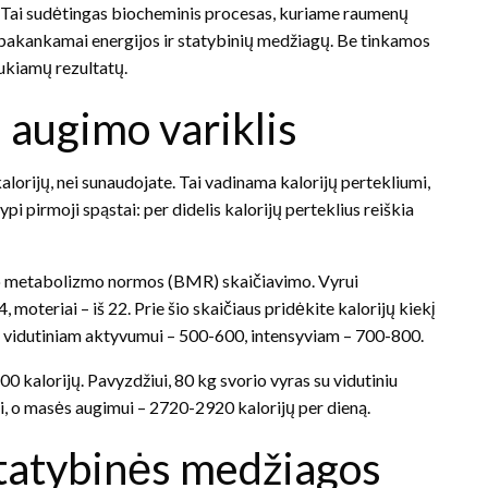
e. Tai sudėtingas biocheminis procesas, kuriame raumenų
na pakankamai energijos ir statybinių medžiagų. Be tinkamos
ukiamų rezultatų.
 augimo variklis
kalorijų, nei sunaudojate. Tai vadinama kalorijų pertekliumi,
i pirmoji spąstai: per didelis kalorijų perteklius reiškia
io metabolizmo normos (BMR) skaičiavimo. Vyrui
, moteriai – iš 22. Prie šio skaičiaus pridėkite kalorijų kiekį
, vidutiniam aktyvumui – 500-600, intensyviam – 700-800.
 kalorijų. Pavyzdžiui, 80 kg svorio vyras su vidutiniu
i, o masės augimui – 2720-2920 kalorijų per dieną.
tatybinės medžiagos