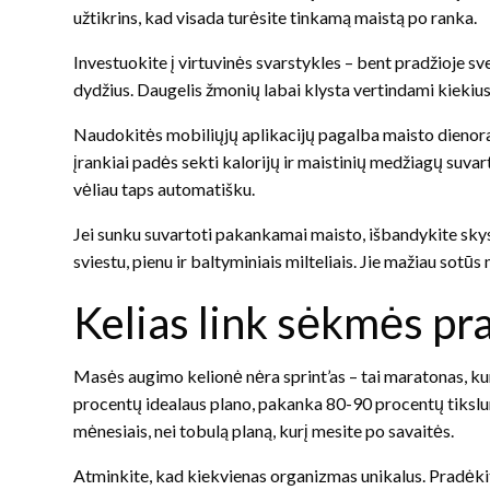
užtikrins, kad visada turėsite tinkamą maistą po ranka.
Investuokite į virtuvinės svarstykles – bent pradžioje s
dydžius. Daugelis žmonių labai klysta vertindami kiekius
Naudokitės mobiliųjų aplikacijų pagalba maisto dienora
įrankiai padės sekti kalorijų ir maistinių medžiagų suvart
vėliau taps automatišku.
Jei sunku suvartoti pakankamai maisto, išbandykite skystu
sviestu, pienu ir baltyminiais milteliais. Jie mažiau sotūs 
Kelias link sėkmės pr
Masės augimo kelionė nėra sprint’as – tai maratonas, k
procentų idealaus plano, pakanka 80-90 procentų tikslumą
mėnesiais, nei tobulą planą, kurį mesite po savaitės.
Atminkite, kad kiekvienas organizmas unikalus. Pradėki