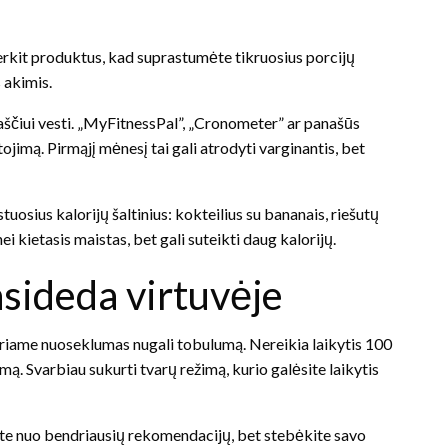
verkit produktus, kad suprastumėte tikruosius porcijų
 akimis.
ščiui vesti. „MyFitnessPal”, „Cronometer” ar panašūs
ojimą. Pirmąjį mėnesį tai gali atrodyti varginantis, bet
osius kalorijų šaltinius: kokteilius su bananais, riešutų
nei kietasis maistas, bet gali suteikti daug kalorijų.
asideda virtuvėje
uriame nuoseklumas nugali tobulumą. Nereikia laikytis 100
. Svarbiau sukurti tvarų režimą, kurio galėsite laikytis
te nuo bendriausių rekomendacijų, bet stebėkite savo