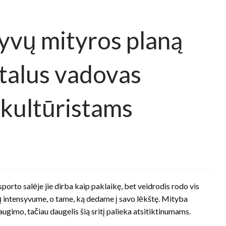
tyvų mityros planą
talus vadovas
kultūristams
porto salėje jie dirba kaip paklaikę, bet veidrodis rodo vis
ių intensyvume, o tame, ką dedame į savo lėkštę. Mityba
imo, tačiau daugelis šią sritį palieka atsitiktinumams.