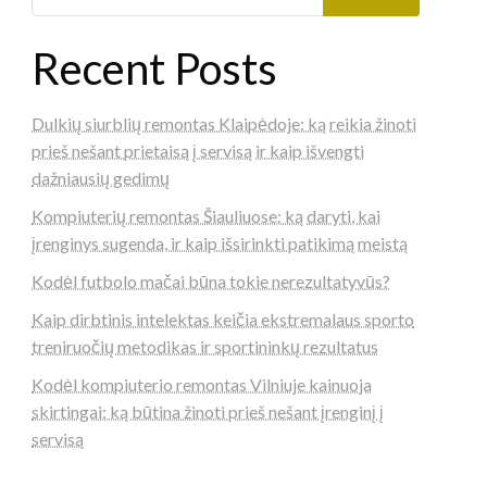
Recent Posts
Dulkių siurblių remontas Klaipėdoje: ką reikia žinoti
prieš nešant prietaisą į servisą ir kaip išvengti
dažniausių gedimų
Kompiuterių remontas Šiauliuose: ką daryti, kai
įrenginys sugenda, ir kaip išsirinkti patikimą meistą
Kodėl futbolo mačai būna tokie nerezultatyvūs?
Kaip dirbtinis intelektas keičia ekstremalaus sporto
treniruočių metodikas ir sportininkų rezultatus
Kodėl kompiuterio remontas Vilniuje kainuoja
skirtingai: ką būtina žinoti prieš nešant įrenginį į
servisą