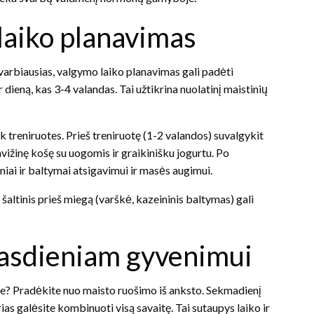
laiko planavimas
varbiausias, valgymo laiko planavimas gali padėti
r dieną, kas 3-4 valandas. Tai užtikrina nuolatinį maistinių
 treniruotes. Prieš treniruotę (1-2 valandos) suvalgykit
avižinę košę su uogomis ir graikinišku jogurtu. Po
niai ir baltymai atsigavimui ir masės augimui.
šaltinis prieš miegą (varškė, kazeininis baltymas) gali
kasdieniam gyvenimui
koje? Pradėkite nuo maisto ruošimo iš anksto. Sekmadienį
rias galėsite kombinuoti visą savaitę. Tai sutaupys laiko ir