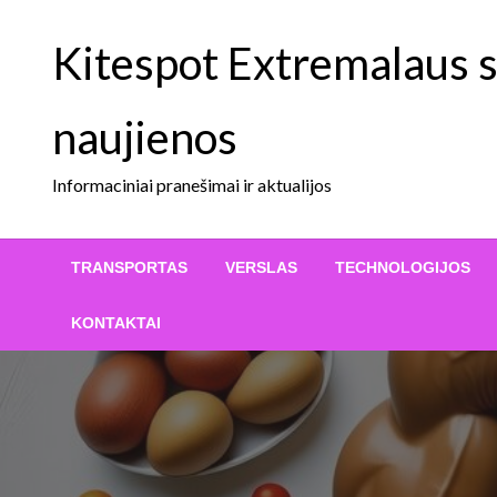
Skip
to
Kitespot Extremalaus sp
content
naujienos
Informaciniai pranešimai ir aktualijos
TRANSPORTAS
VERSLAS
TECHNOLOGIJOS
KONTAKTAI