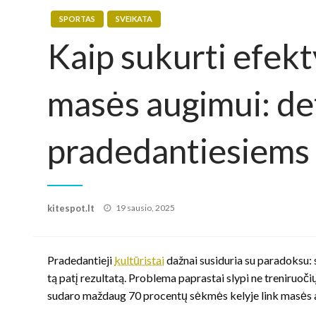
SPORTAS
SVEIKATA
Kaip sukurti efek
masės augimui: de
pradedantiesiems 
Posted
kitespot.lt
19 sausio, 2025
on
Pradedantieji
kultūristai
dažnai susiduria su paradoksu: s
tą patį rezultatą. Problema paprastai slypi ne treniruoč
sudaro maždaug 70 procentų sėkmės kelyje link masės aug