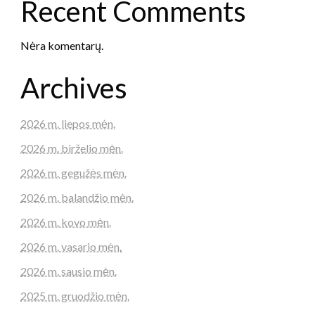
Recent Comments
Nėra komentarų.
Archives
2026 m. liepos mėn.
2026 m. birželio mėn.
2026 m. gegužės mėn.
2026 m. balandžio mėn.
2026 m. kovo mėn.
2026 m. vasario mėn.
2026 m. sausio mėn.
2025 m. gruodžio mėn.