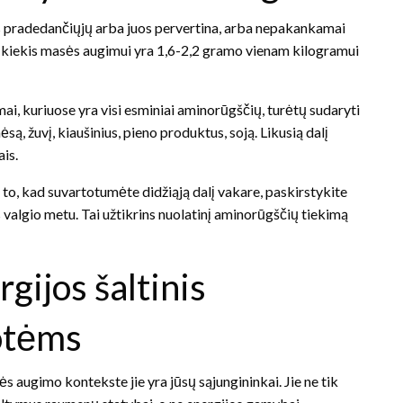
s pradedančiųjų arba juos pervertina, arba nepakankamai
ų kiekis masės augimui yra 1,6-2,2 gramo vienam kilogramui
ai, kuriuose yra visi esminiai aminorūgščių, turėtų sudaryti
ą, žuvį, kiaušinius, pieno produktus, soją. Likusią dalį
is.
to, kad suvartotumėte didžiąją dalį vakare, paskirstykite
valgio metu. Tai užtikrins nuolatinį aminorūgščių tiekimą
gijos šaltinis
otėms
 augimo kontekste jie yra jūsų sąjungininkai. Jie ne tik