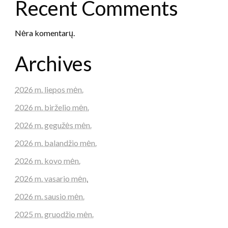
Recent Comments
Nėra komentarų.
Archives
2026 m. liepos mėn.
2026 m. birželio mėn.
2026 m. gegužės mėn.
2026 m. balandžio mėn.
2026 m. kovo mėn.
2026 m. vasario mėn.
2026 m. sausio mėn.
2025 m. gruodžio mėn.