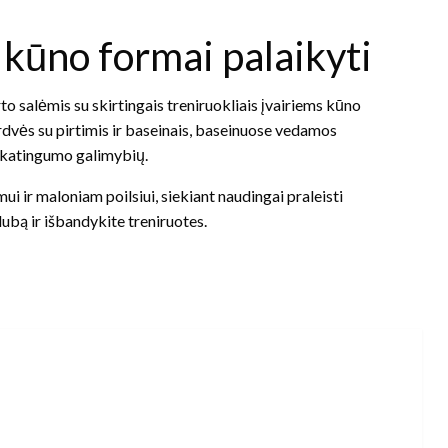
i kūno formai palaikyti
to salėmis su skirtingais treniruokliais įvairiems kūno
erdvės su pirtimis ir baseinais, baseinuose vedamos
ikatingumo galimybių.
ui ir maloniam poilsiui, siekiant naudingai praleisti
klubą ir išbandykite treniruotes.