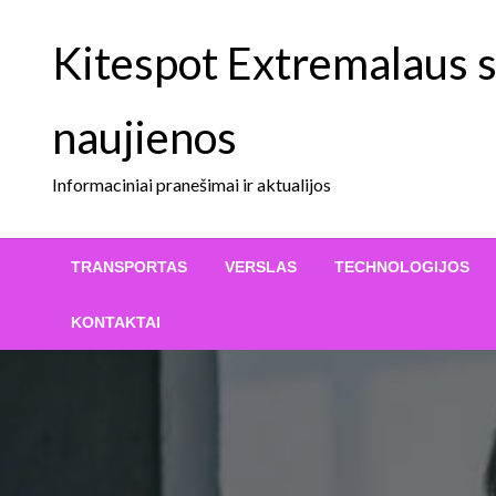
Skip
to
Kitespot Extremalaus sp
content
naujienos
Informaciniai pranešimai ir aktualijos
TRANSPORTAS
VERSLAS
TECHNOLOGIJOS
KONTAKTAI