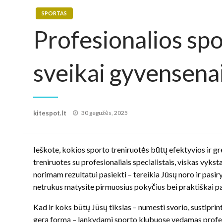
SPORTAS
Profesionalios spo
sveikai gyvensena
Posted
kitespot.lt
30 gegužės, 2025
on
Ieškote, kokios sporto treniruotės būtų efektyvios ir grei
treniruotes su profesionaliais specialistais, viskas vyksta
norimam rezultatui pasiekti – tereikia Jūsų noro ir pasiryž
netrukus matysite pirmuosius pokyčius bei praktiškai pa
Kad ir koks būtų Jūsų tikslas – numesti svorio, sustiprin
gerą formą – lankydami sporto klubuose vedamas profesi