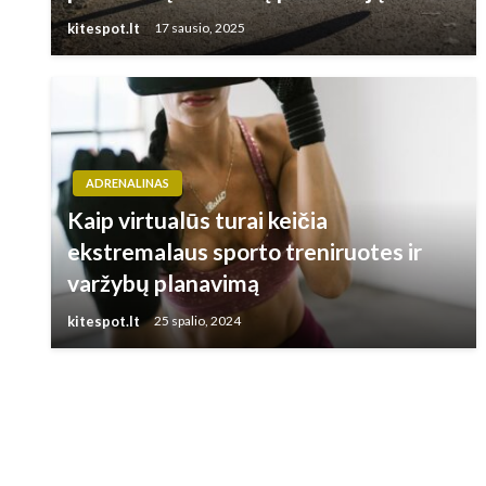
kitespot.lt
17 sausio, 2025
ADRENALINAS
Kaip virtualūs turai keičia
ekstremalaus sporto treniruotes ir
varžybų planavimą
kitespot.lt
25 spalio, 2024