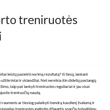
rto treniruotės
i
tai leistų pasiekti norimą rezultatą? Iš tiesų, lankant
 užtikrintai ir sklandžiai. Net nereikia itin didelių pastangų
imo, taip pat lankyti treniruotes reguliariai ir jau visai
jusite treniruočių naudą.
ti raumenis ar tiesiog palaikyti bendrą kasdienį žvalumą ir
onalias treniruotes galėsite džiaugtis sparčiu tobulėjimu