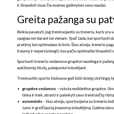
ir išnaudoti visas čia esamas galimybes savo naudai.
Greita pažanga su paty
Reikia pasakyti, jog treniruojantis su treneriu, kuris yra s
saugiau nei darant tai vienam. Ypač tada, kai sportuoti da
pratimų bei optimalaus krūvio. Šiuo atveju, trenerio pa
traumų ir nepersistengti, tuo pačiu optimaliai išnaudoti 
Sportuoti trenerio vedamose grupėse naudinga ir pažengus
aukštesnių tikslų, palaipsniui tobulėjant.
Treniruotės sporto klubuose gali būti dviejų skirtingų ti
grupėse vedamos
– vyksta nedidelėse grupėse. Išmo
tinka ir kiek, atrasti ir palaikyti savo treniruočių ritmą
asmeninės
– šiuo atveju, sportuojama su treneriu ind
Jums ir greičiausią įmanomą tobulėjimą. Galima laisvai
individualius sporto poreikius.