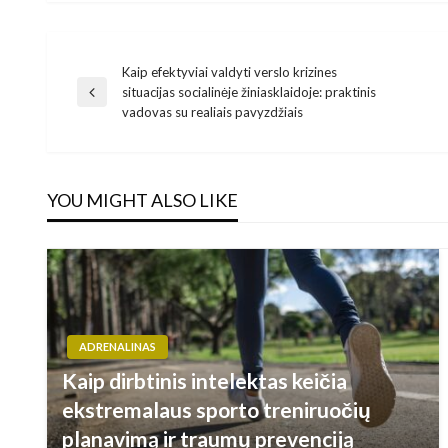
Kaip efektyviai valdyti verslo krizines
Navigacija
situacijas socialinėje žiniasklaidoje: praktinis
Previous
vadovas su realiais pavyzdžiais
Post
tarp
įrašų
YOU MIGHT ALSO LIKE
ADRENALINAS
Kaip dirbtinis intelektas keičia
ekstremalaus sporto treniruočių
planavimą ir traumų prevenciją