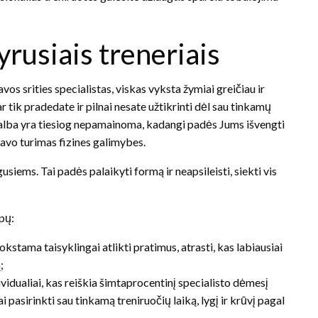
rusiais treneriais
avos srities specialistas, viskas vyksta žymiai greičiau ir
r tik pradedate ir pilnai nesate užtikrinti dėl sau tinkamų
galba yra tiesiog nepamainoma, kadangi padės Jums išvengti
savo turimas fizines galimybes.
iems. Tai padės palaikyti formą ir neapsileisti, siekti vis
pų:
kstama taisyklingai atlikti pratimus, atrasti, kas labiausiai
;
ividualiai, kas reiškia šimtaprocentinį specialisto dėmesį
 pasirinkti sau tinkamą treniruočių laiką, lygį ir krūvį pagal