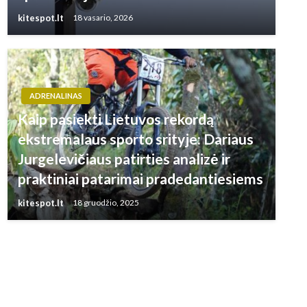
kitespot.lt
18 vasario, 2026
ADRENALINAS
Kaip pasiekti Lietuvos rekordą
ekstremalaus sporto srityje: Dariaus
Jurgelevičiaus patirties analizė ir
praktiniai patarimai pradedantiesiems
kitespot.lt
18 gruodžio, 2025