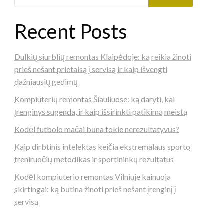
Recent Posts
Dulkių siurblių remontas Klaipėdoje: ką reikia žinoti
prieš nešant prietaisą į servisą ir kaip išvengti
dažniausių gedimų
Kompiuterių remontas Šiauliuose: ką daryti, kai
įrenginys sugenda, ir kaip išsirinkti patikimą meistą
Kodėl futbolo mačai būna tokie nerezultatyvūs?
Kaip dirbtinis intelektas keičia ekstremalaus sporto
treniruočių metodikas ir sportininkų rezultatus
Kodėl kompiuterio remontas Vilniuje kainuoja
skirtingai: ką būtina žinoti prieš nešant įrenginį į
servisą