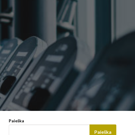
Paieška
Paieška