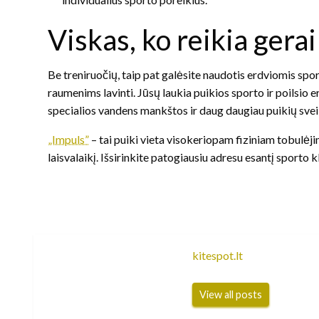
Viskas, ko reikia gera
Be treniruočių, taip pat galėsite naudotis erdviomis spor
raumenims lavinti. Jūsų laukia puikios sporto ir poilsio 
specialios vandens mankštos ir daug daugiau puikių sve
„Impuls”
– tai puiki vieta visokeriopam fiziniam tobulėjim
laisvalaikį. Išsirinkite patogiausiu adresu esantį sporto 
kitespot.lt
View all posts