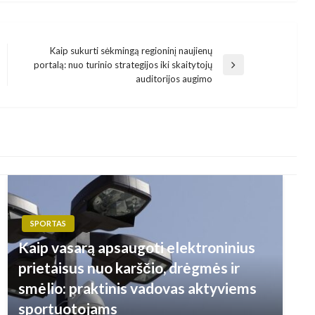
Kaip sukurti sėkmingą regioninį naujienų
portalą: nuo turinio strategijos iki skaitytojų
Next
auditorijos augimo
Post
SPORTAS
Kaip vasarą apsaugoti elektroninius
prietaisus nuo karščio, drėgmės ir
smėlio: praktinis vadovas aktyviems
sportuotojams