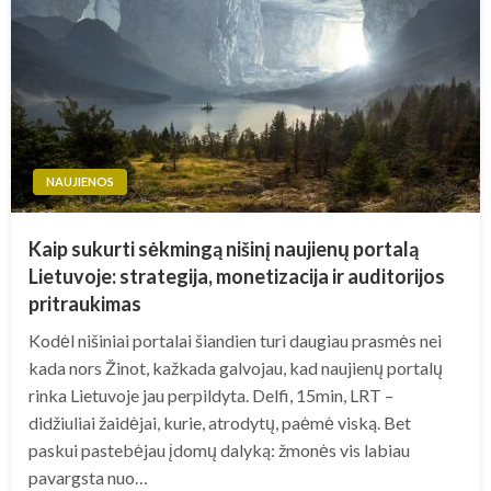
NAUJIENOS
Kaip sukurti sėkmingą nišinį naujienų portalą
Lietuvoje: strategija, monetizacija ir auditorijos
pritraukimas
Kodėl nišiniai portalai šiandien turi daugiau prasmės nei
kada nors Žinot, kažkada galvojau, kad naujienų portalų
rinka Lietuvoje jau perpildyta. Delfi, 15min, LRT –
didžiuliai žaidėjai, kurie, atrodytų, paėmė viską. Bet
paskui pastebėjau įdomų dalyką: žmonės vis labiau
pavargsta nuo…