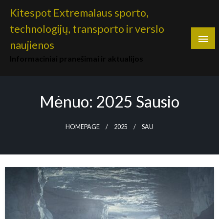
Skip
Kitespot Extremalaus sporto,
to
technologijų, transporto ir verslo
content
naujienos
Informaciniai pranešimai ir aktualijos
Mėnuo:
2025 Sausio
HOMEPAGE
2025
SAU