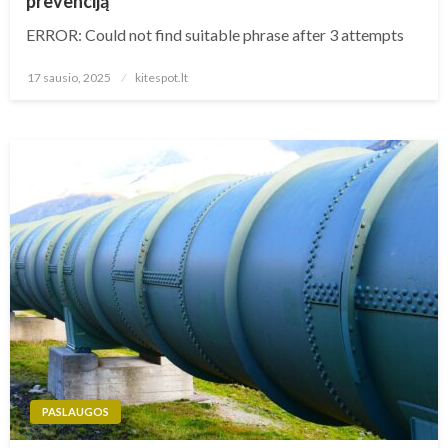
prevenciją
ERROR: Could not find suitable phrase after 3 attempts
Posted
17 sausio, 2025
kitespot.lt
on
PASLAUGOS