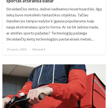
sportas atsiranda dabar
Skraidančios lentos, dažnai vadinamos hoverboard’ais, ilgą
laiką buvo mokslinės fantastikos objektas. Tačiau
šiandien jos tampa realybe ir įgauna populiarumo kaip
nauja ekstremalaus sporto forma. Ar tai tik laikina mada,
ar ateities sporto pažadas? Technologijų pažanga
Skraidančių lentų technologijos pastaraisiais metais…
Posted
19 sausio, 2025
kitespot.lt
on