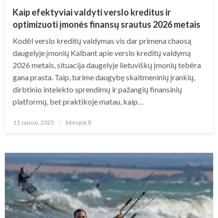
Kaip efektyviai valdyti verslo kreditus ir
optimizuoti įmonės finansų srautus 2026 metais
Kodėl verslo kreditų valdymas vis dar primena chaosą
daugelyje įmonių Kalbant apie verslo kreditų valdymą
2026 metais, situacija daugelyje lietuviškų įmonių tebėra
gana prasta. Taip, turime daugybę skaitmeninių įrankių,
dirbtinio intelekto sprendimų ir pažangių finansinių
platformų, bet praktikoje matau, kaip…
Posted
11 sausio, 2025
kitespot.lt
on