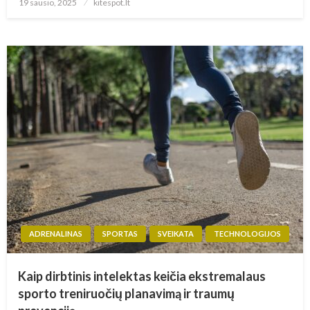
Posted
19 sausio, 2025
kitespot.lt
on
ADRENALINAS
SPORTAS
SVEIKATA
TECHNOLOGIJOS
Kaip dirbtinis intelektas keičia ekstremalaus
sporto treniruočių planavimą ir traumų