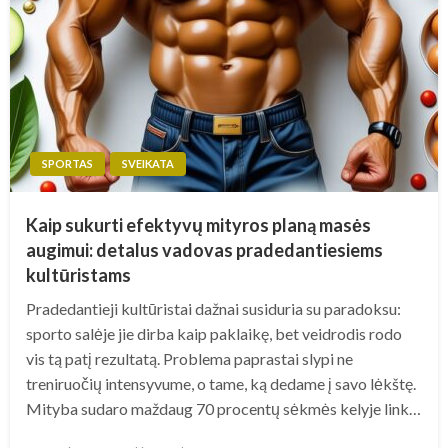
SPORTAS
SVEIKATA
Kaip sukurti efektyvų mityros planą masės
augimui: detalus vadovas pradedantiesiems
kultūristams
Pradedantieji kultūristai dažnai susiduria su paradoksu:
sporto salėje jie dirba kaip paklaikę, bet veidrodis rodo
vis tą patį rezultatą. Problema paprastai slypi ne
treniruočių intensyvume, o tame, ką dedame į savo lėkštę.
Mityba sudaro maždaug 70 procentų sėkmės kelyje link…