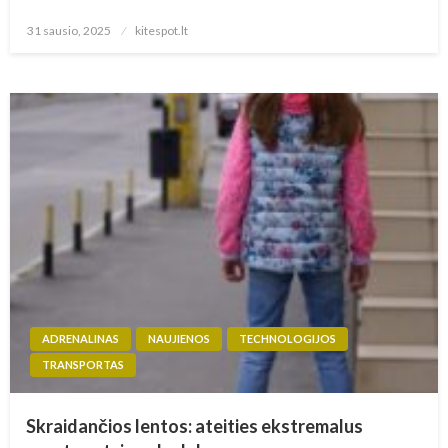
Posted
31 sausio, 2025
kitespot.lt
on
ADRENALINAS
NAUJIENOS
TECHNOLOGIJOS
TRANSPORTAS
Skraidančios lentos: ateities ekstremalus