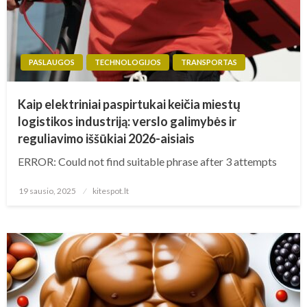
PASLAUGOS
TECHNOLOGIJOS
TRANSPORTAS
Kaip elektriniai paspirtukai keičia miestų
logistikos industriją: verslo galimybės ir
reguliavimo iššūkiai 2026-aisiais
ERROR: Could not find suitable phrase after 3 attempts
Posted
19 sausio, 2025
kitespot.lt
on