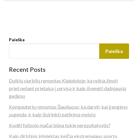
Paieška
Paieška
Recent Posts
Dulkių siurblių remontas Klaipėdoje: ką reikia žinoti
prieš nešant prietaisą į servisą ir kaip išvengti dažniausių
gedimų
Kompiuterių remontas Šiauliuose: ką daryti, kai įrenginys
sugenda, ir kaip išsirinkti patikimą meistą
Kodėl futbolo mačai būna tokie nerezultatyvūs?
Kaip dirbtinis intelektas keičia ekstremalaus sporto