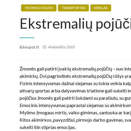
TECHNOLOGIJOS
TRANSPORTAS
VERSLAS
Ekstremalių pojūči
Posted
kitespot.lt
4 balandžio, 2023
on
Žmonės gali patirti įvairių ekstremalių pojūčių – nuo int
akimirkų. Dvi pagrindinės ekstremalių pojūčių rūšys yra 
Fizinis intensyvumas dažnai siejamas su tokia veikla ka
aitvarų sportas arba dalyvavimas triatlone gali sukelti i
pojūčius žmonės gali patirti šokdami su parašiutu, su gu
Emocinis intensyvumas paprastai siejamas su akimirkomi
Mylimo žmogaus mirtis, vaiko gimimas, santuoka ar karje
Kitos akimirkos, pavyzdžiui, pirmojo darbo gavimas, sva
sukelti itin stiprias emocijas.