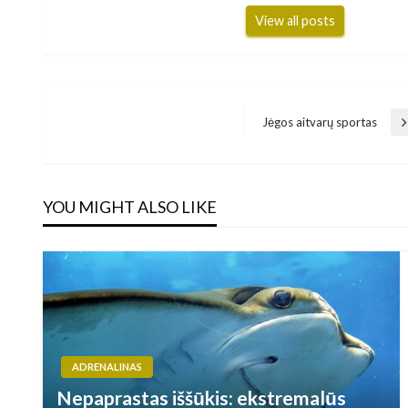
View all posts
Navigacija
Jėgos aitvarų sportas
Next
Post
tarp
YOU MIGHT ALSO LIKE
įrašų
ADRENALINAS
Nepaprastas iššūkis: ekstremalūs