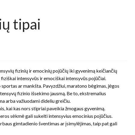
ų tipai
ensyvių fizinių ir emocinių pojūčių iki gyvenimą keičiančių
fiziškai intensyvūs ir emociškai intensyvūs pojūčiai.
ip sportas ar mankšta. Pavyzdžiui, maratono bėgimas, jėgos
ntensyvų fizinio išsekimo jausmą. Be to, ekstremalius
ma arba važiuodami dideliu greičiu.
s, kai kas nors stipriai paveikia žmogaus gyvenimą.
ros sėkmė gali sukelti intensyvius emocinius pojūčius.
rbaus gimtadienio šventimas ar įsimylėjimas, taip pat gali