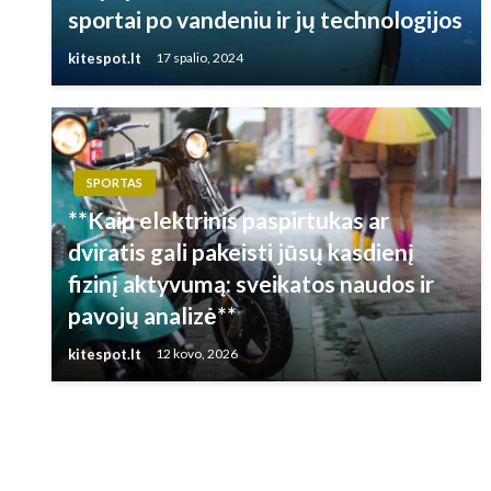
sportai po vandeniu ir jų technologijos
kitespot.lt
17 spalio, 2024
SPORTAS
**Kaip elektrinis paspirtukas ar
dviratis gali pakeisti jūsų kasdienį
fizinį aktyvumą: sveikatos naudos ir
pavojų analizė**
kitespot.lt
12 kovo, 2026