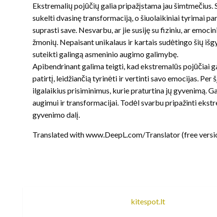
Ekstremalių pojūčių galia pripažįstama jau šimtmečius. 
sukelti dvasinę transformaciją, o šiuolaikiniai tyrimai 
suprasti save. Nesvarbu, ar jie susiję su fiziniu, ar emoc
žmonių. Nepaisant unikalaus ir kartais sudėtingo šių iš
suteikti galingą asmeninio augimo galimybę.
Apibendrinant galima teigti, kad ekstremalūs pojūčiai g
patirtį, leidžiančią tyrinėti ir vertinti savo emocijas. Per
ilgalaikius prisiminimus, kurie praturtina jų gyvenimą. G
augimui ir transformacijai. Todėl svarbu pripažinti ekstr
gyvenimo dalį.
Translated with www.DeepL.com/Translator (free versi
kitespot.lt