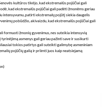
Senovės kultūros tikėjo, kad ekstremalūs pojūčiai gali
parodė, kad ekstremalūs pojūčiai gali padėti žmonėms geriau
iniu intensyvumu, patirti ekstremalų pojūtį siekia daugelis
gyvenimų pobūdžio, akivaizdu, kad ekstremalūs pojūčiai gali
ali formuoti žmonių gyvenimus, nes suteikia intensyvią
 šį tyrinėjimą asmenys gali geriau pažinti save ir susikurti
aliausiai tokios patirtys gali suteikti galimybę asmeniniam
emalių pojūčių galią ir priimti juos kaip neatsiejamą
on)