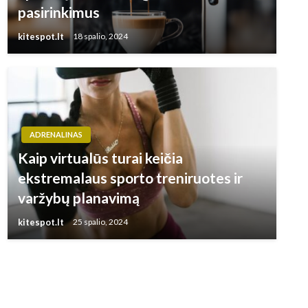
pasirinkimus
kitespot.lt
18 spalio, 2024
ADRENALINAS
Kaip virtualūs turai keičia
ekstremalaus sporto treniruotes ir
varžybų planavimą
kitespot.lt
25 spalio, 2024