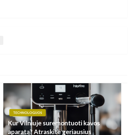
TECHNOLOGIJOS
Kur Vilniuje suremontuoti kavos
aparatą? Atraskite geriausius