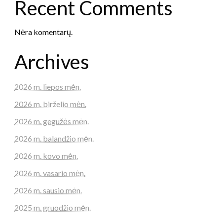
Recent Comments
Nėra komentarų.
Archives
2026 m. liepos mėn.
2026 m. birželio mėn.
2026 m. gegužės mėn.
2026 m. balandžio mėn.
2026 m. kovo mėn.
2026 m. vasario mėn.
2026 m. sausio mėn.
2025 m. gruodžio mėn.