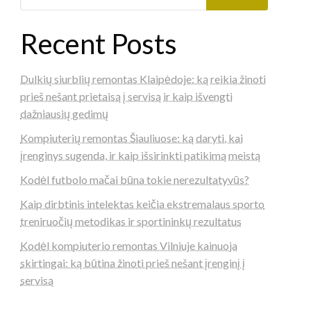
Recent Posts
Dulkių siurblių remontas Klaipėdoje: ką reikia žinoti
prieš nešant prietaisą į servisą ir kaip išvengti
dažniausių gedimų
Kompiuterių remontas Šiauliuose: ką daryti, kai
įrenginys sugenda, ir kaip išsirinkti patikimą meistą
Kodėl futbolo mačai būna tokie nerezultatyvūs?
Kaip dirbtinis intelektas keičia ekstremalaus sporto
treniruočių metodikas ir sportininkų rezultatus
Kodėl kompiuterio remontas Vilniuje kainuoja
skirtingai: ką būtina žinoti prieš nešant įrenginį į
servisą