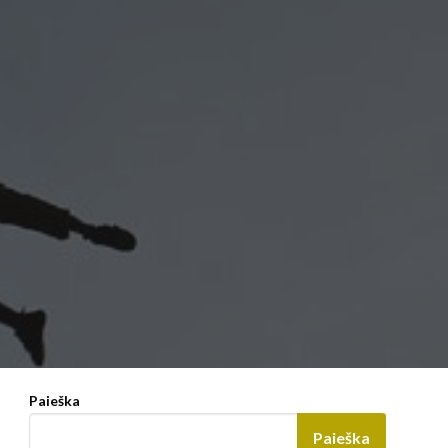
Paieška
Paieška