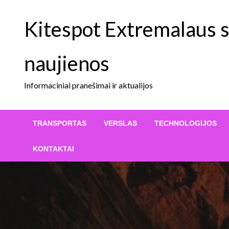
Skip
to
Kitespot Extremalaus sp
content
naujienos
Informaciniai pranešimai ir aktualijos
TRANSPORTAS
VERSLAS
TECHNOLOGIJOS
KONTAKTAI